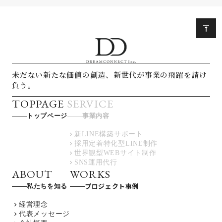
vertical_align_top
未だない新たな価値の創造、新世代が事業の飛躍を請け
負う。
TOPPAGE
SERVICE
トップページ
事業内容
新LINE構築サポート
keyboard_arrow_right
採用定着特化型LINE制作
keyboard_arrow_right
世界観型WEBサイト制作
keyboard_arrow_right
SNS運用代行
keyboard_arrow_right
ABOUT
WORKS
プロジェクト事例
私たちを知る
経営理念
keyboard_arrow_right
代表メッセージ
keyboard_arrow_right