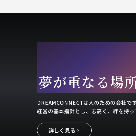
DRE
⁨⁩夢が重なる場
DREAMCONNECTは人のための会社
経営の基本指針とし、志高く、絆を持っ
詳しく見る
keyboard_arrow_right