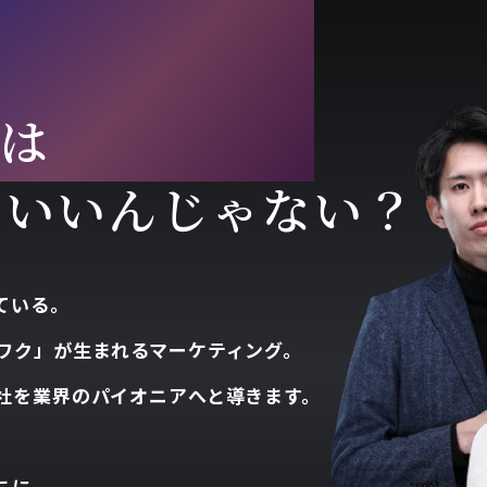
CEPT
は
ていいんじゃない？
ている。
ワク」が生まれるマーケティング。
社を業界のパイオニアへと導きます。
こに。